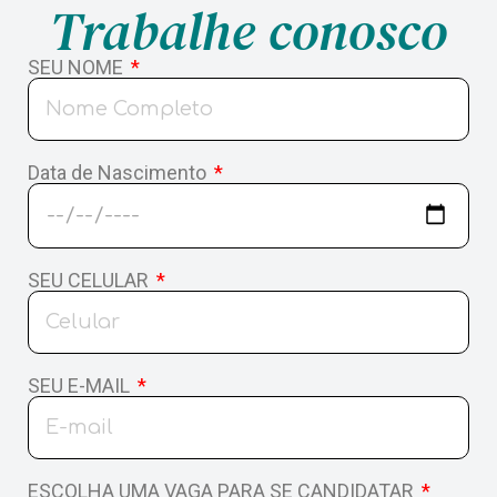
Trabalhe conosco
ATENÇÃO
SEU NOME
Estamos com problemas em nosso
número de Whatsapp e estamos com um
número temporário para atendimento:
Data de Nascimento
WHATSAPP
Para mais informações:
TELEFONE
SEU CELULAR
ENTREGA DE RESULTADO
SEU E-MAIL
ESCOLHA UMA VAGA PARA SE CANDIDATAR