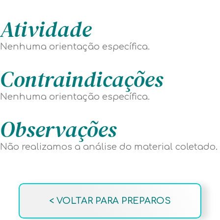
Atividade
Nenhuma orientação específica.
Contraindicações
ATENÇÃO
Nenhuma orientação específica.
Estamos com problemas em nosso
número de Whatsapp e estamos com um
Observações
número temporário para atendimento:
Não realizamos a análise do material coletado.
WHATSAPP
Para mais informações:
TELEFONE
< VOLTAR PARA PREPAROS
ENTREGA DE RESULTADO